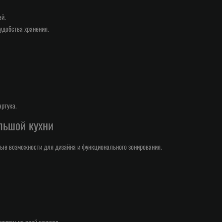
ей.
добства хранения.
ртука.
льшой кухни
ые возможности для дизайна и функционального зонирования.
тупом ко всей технике.