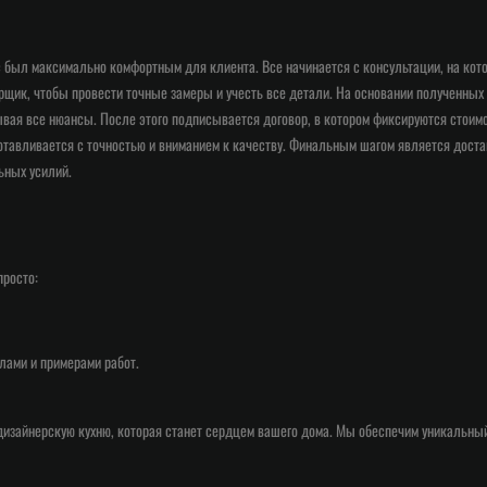
с был максимально комфортным для клиента. Все начинается с консультации, на ко
рщик, чтобы провести точные замеры и учесть все детали. На основании полученны
ывая все нюансы. После этого подписывается договор, в котором фиксируются стоим
готавливается с точностью и вниманием к качеству. Финальным шагом является дост
ьных усилий.
просто:
лами и примерами работ.
зайнерскую кухню, которая станет сердцем вашего дома. Мы обеспечим уникальный