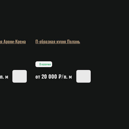
ня Арони-Крема
П-образная кухня Полань
В наличии
п. м
от 20 000 ₽/п. м