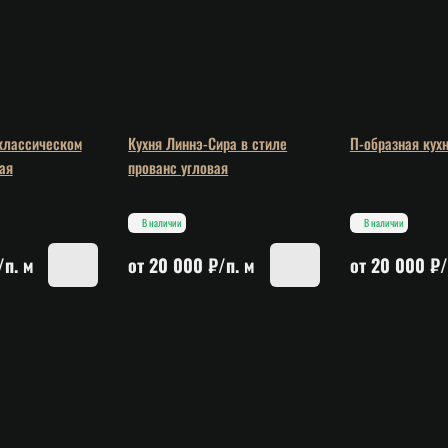
 классическом
Кухня Линнэ-Сира в стиле
П-образная кух
ая
прованс угловая
В наличии
В наличии
/п. м
от 20 000 ₽/п. м
от 20 000 ₽/