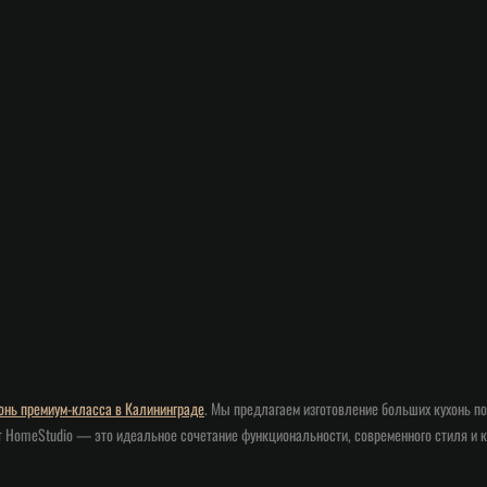
онь премиум-класса в Калининграде
. Мы предлагаем изготовление больших кухонь п
 HomeStudio — это идеальное сочетание функциональности, современного стиля и к