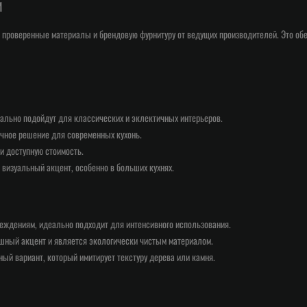
м
 проверенные материалы и брендовую фурнитуру от ведущих производителей. Это об
еально подойдут для классических и эклектичных интерьеров.
чное решение для современных кухонь.
 и доступную стоимость.
визуальный акцент, особенно в больших кухнях.
еждениям, идеально подходит для интенсивного использования.
ошный акцент и является экологически чистым материалом.
ый вариант, который имитирует текстуру дерева или камня.